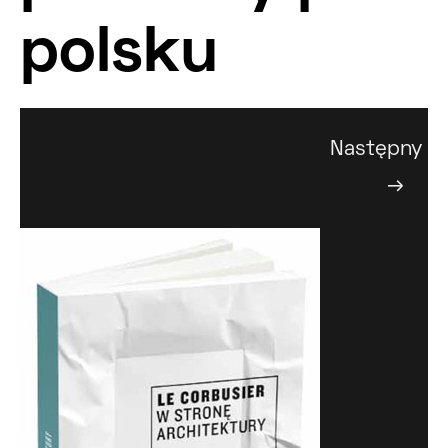
polsku
Następny
→