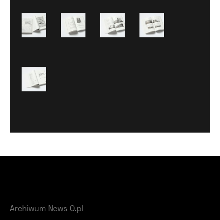
Archiwum News O.pl