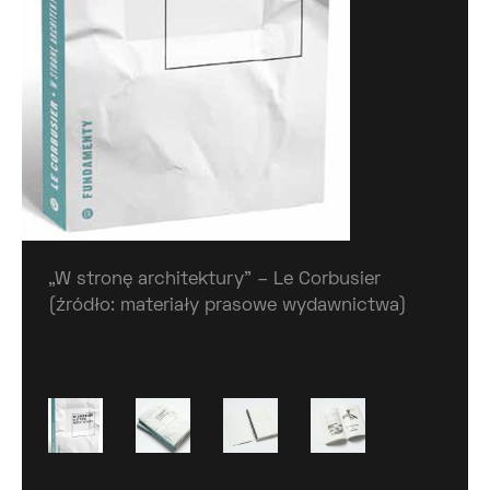
„W stronę architektury” – Le Corbusier
(źródło: materiały prasowe wydawnictwa)