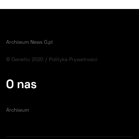
Archiwum News O.pl
© Ownetic 2020 /
Polityka Prywatności
O nas
Archiwum