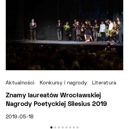
Aktualności
Konkursy i nagrody
Literatura
Ko
Znamy laureatów Wrocławskiej
N
Nagrody Poetyckiej Silesius 2019
G
2019-05-18
20