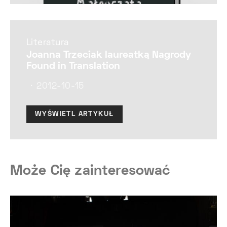
Literatura
Joanna Trzeciak laureatką Nagrody
Found in Translation
2012-10-15
WYŚWIETL ARTYKUŁ
Może Cię zainteresować