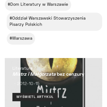
Dom Literatury w Warszawie
Oddział Warszawski Stowarzyszenia
Pisarzy Polskich
Warszawa
Literatura
Mistrz i Małgorzata
bez cenzury
2012-10-15
WYŚWIETL ARTYKUŁ