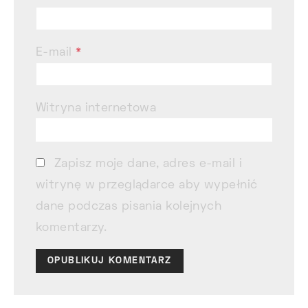
E-mail
*
Witryna internetowa
Zapisz moje dane, adres e-mail i
witrynę w przeglądarce aby wypełnić
dane podczas pisania kolejnych
komentarzy.