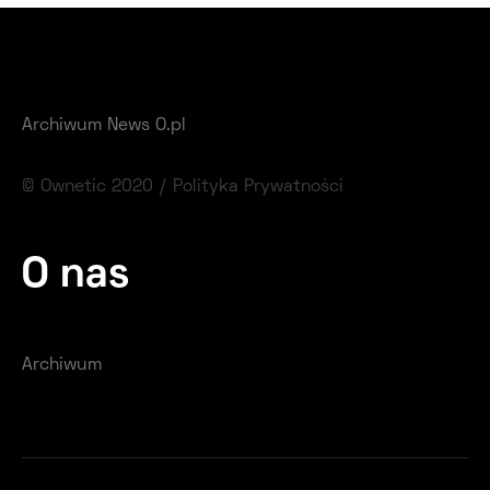
Archiwum News O.pl
© Ownetic 2020 /
Polityka Prywatności
O nas
Archiwum