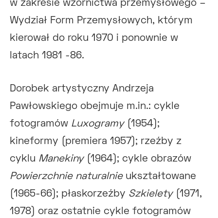
w zakresie wzornictwa przemysłowego –
Wydział Form Przemysłowych, którym
kierował do roku 1970 i ponownie w
latach 1981 -86.
Dorobek artystyczny Andrzeja
Pawłowskiego obejmuje m.in.: cykle
fotogramów
Luxogramy
(1954);
kineformy (premiera 1957); rzeźby z
cyklu
Manekiny
(1964); cykle obrazów
Powierzchnie naturalnie
ukształtowane
(1965-66); płaskorzeźby
Szkielety
(1971,
1978) oraz ostatnie cykle fotogramów