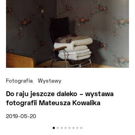
Fotografia
Wystawy
Fo
Do raju jeszcze daleko – wystawa
F
fotografii Mateusza Kowalika
2
2019-05-20