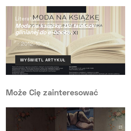
Literatura
Moda na książkę. Od tabliczki
glinianej do e-booka.
2012-10-29
WYŚWIETL ARTYKUŁ
Może Cię zainteresować