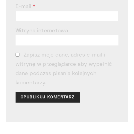
E-mail
*
Witryna internetowa
Zapisz moje dane, adres e-mail i
witrynę w przeglądarce aby wypełnić
dane podczas pisania kolejnych
komentarzy.