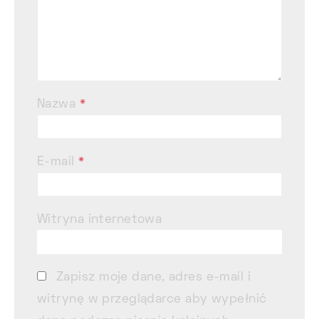
Nazwa
*
E-mail
*
Witryna internetowa
Zapisz moje dane, adres e-mail i
witrynę w przeglądarce aby wypełnić