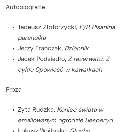
Autobiografie
Tadeusz Złotorzycki,
P/P. Pisanina
paranoika
Jerzy Franczak,
Dziennik
Jacek Podsiadło,
Z rezerwatu. Z
cyklu Opowieść w kawałkach
Proza
Zyta Rudzka,
Koniec świata w
emaliowanym ogrodzie Hesperyd
Łukasz Wojtysko,
Głucho