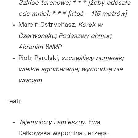
Szkice terenowe; * * * [żeby odeszła
ode mnie]; * * * [ktoś – 115 metrów]
Marcin Ostrychasz,
Korek w
Czerwonaku; Podeszwy chmur;
Akronim WIMP
Piotr Parulski,
szczęśliwy numerek;
wielkie aglomeracje; wychodzę nie
wracam
Teatr
Tajemniczy i śmieszny
. Ewa
Dałkowska wspomina Jerzego