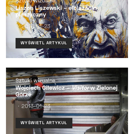
Sztuki wizualne
Liszon Liszewski – elblążanin
plastyczny
2013-01-23
WYŚWIETL ARTYKUŁ
Sztuki wizualne
Wojciech Gilewicz –
Visitor
w Zielonej
Górze
2013-01-23
WYŚWIETL ARTYKUŁ