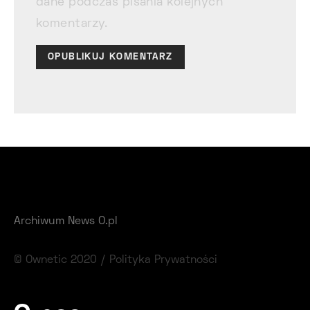
dane podczas pisania kolejnych
komentarzy.
Archiwum News O.pl
© Ownetic 2020 /
Polityka Prywatności