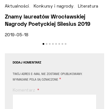
Aktualności
Konkursy i nagrody
Literatura
Ko
Znamy laureatów Wrocławskiej
N
Nagrody Poetyckiej Silesius 2019
G
2019-05-18
20
DODAJ KOMENTARZ
TWÓJ ADRES E-MAIL NIE ZOSTANIE OPUBLIKOWANY.
*
WYMAGANE POLA SĄ OZNACZONE
Komentarz