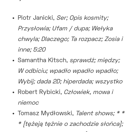
Piotr Janicki,
Ser; Opis kosmity;
Przysłowia; Ufam / dupa; Wełyka
chwyla; Dlaczego; Ta rozpacz;
Zosia i
inne; 5:20
Samantha Kitsch,
sprawdź; między;
W odbiciu; wpadło wpadło wpadło;
Wybij; dada 2D; hiperdada; wszystko
Robert Rybicki,
Człowiek, mowa i
niemoc
Tomasz Mydłowski,
Talent shows; * *
* [tężeją tężnie o zachodzie słońca];