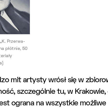
„K. Przerwa-
 na płótnie, 50
eriały
a)
zo mit artysty wrósł się w zbior
ść, szczególnie tu, w Krakowie, 
jest ograna na wszystkie możliw