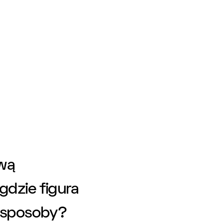
ową
gdzie figura
e sposoby?