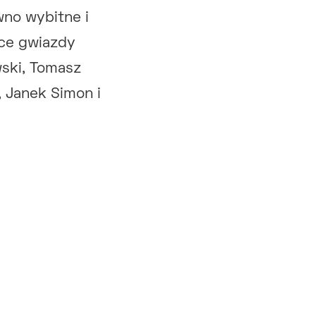
wno wybitne i
ące gwiazdy
wski, Tomasz
, Janek Simon i