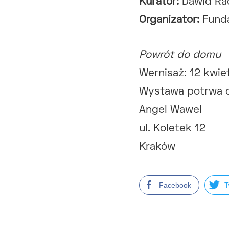
Kurator:
Dawid Ra
Organizator:
Funda
Powrót do domu
Wernisaż: 12 kwie
Wystawa potrwa d
Angel Wawel
ul. Koletek 12
Kraków
Facebook
T