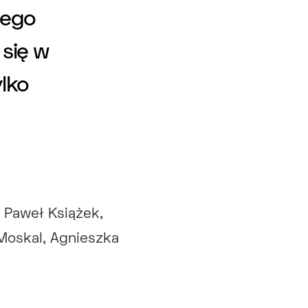
iego
 się w
ylko
 Paweł Książek,
Moskal, Agnieszka