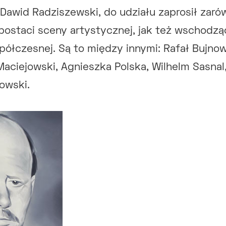
Dawid Radziszewski, do udziału zaprosił zaró
postaci sceny artystycznej, jak też wschodz
spółczesnej. Są to między innymi: Rafał Bujno
Maciejowski, Agnieszka Polska, Wilhelm Sasnal
kowski.