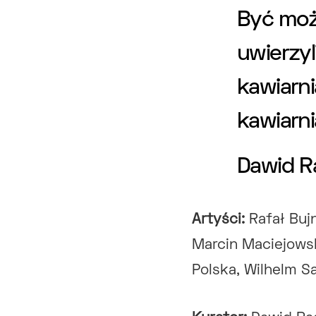
Być może
uwierzyl
kawiarni
kawiarni
Dawid R
Artyści:
Rafał Buj
Marcin Maciejowsk
Polska, Wilhelm S