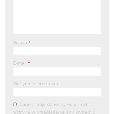
Nazwa
*
E-mail
*
Witryna internetowa
Zapisz moje dane, adres e-mail i
witrynę w przeglądarce aby wypełnić