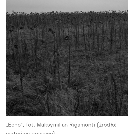
„Echo”, fot. Maksymilian Rigamonti (źródło: