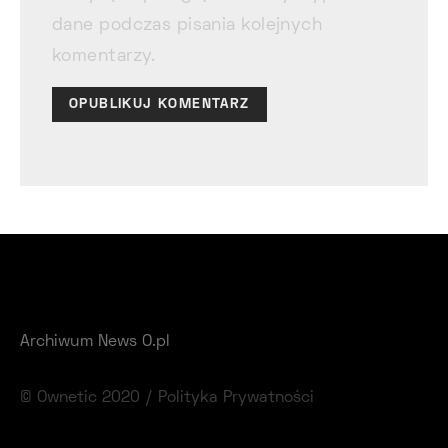
dane podczas pisania kolejnych
komentarzy.
Archiwum News O.pl
© Ownetic 2020 /
Polityka Prywatności