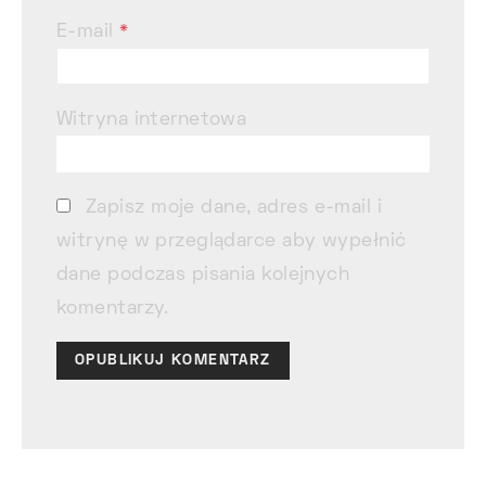
E-mail
*
Witryna internetowa
Zapisz moje dane, adres e-mail i
witrynę w przeglądarce aby wypełnić
dane podczas pisania kolejnych
komentarzy.