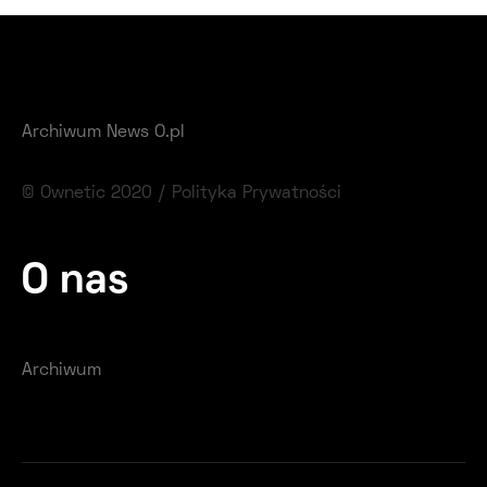
Archiwum News O.pl
© Ownetic 2020 /
Polityka Prywatności
O nas
Archiwum