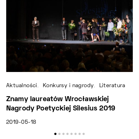
Aktualności
Konkursy i nagrody
Literatura
Ko
Znamy laureatów Wrocławskiej
N
Nagrody Poetyckiej Silesius 2019
G
2019-05-18
20