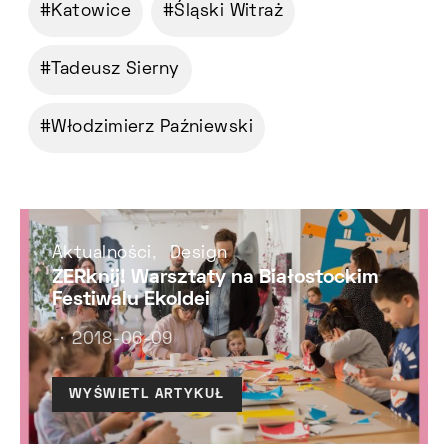
Katowice
Śląski Witraż
Tadeusz Sierny
Włodzimierz Paźniewski
Aktualności
Design
ZERknij! Warsztaty na Białostockim
Festiwalu EkoIdei
2018-06-09
WYŚWIETL ARTYKUŁ