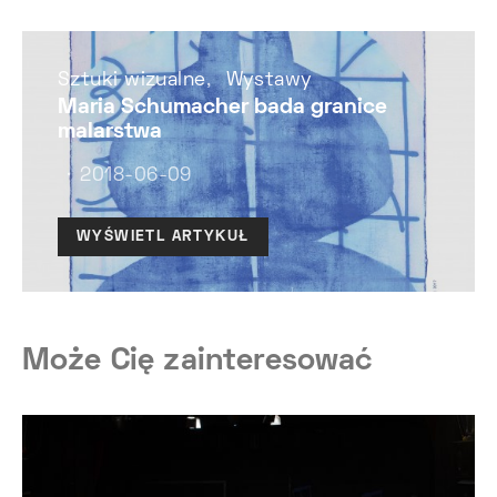
Sztuki wizualne
Wystawy
Maria Schumacher bada granice
malarstwa
2018-06-09
WYŚWIETL ARTYKUŁ
Może Cię zainteresować