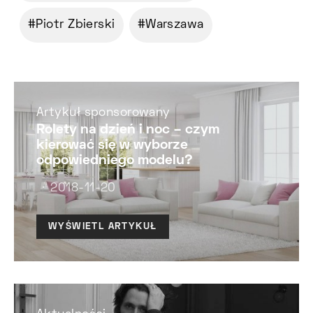
Piotr Zbierski
Warszawa
Artykuł sponsorowany
Rolety na dzień i noc – czym
kierować się w wyborze
odpowiedniego modelu?
2018-11-20
WYŚWIETL ARTYKUŁ