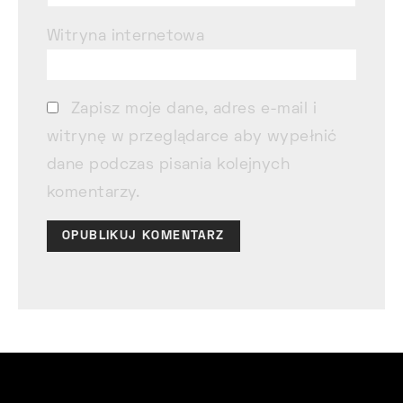
Witryna internetowa
Zapisz moje dane, adres e-mail i
witrynę w przeglądarce aby wypełnić
dane podczas pisania kolejnych
komentarzy.