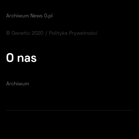
Archiwum News O.pl
© Ownetic 2020 /
Polityka Prywatności
O nas
Archiwum