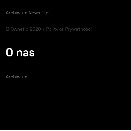
Archiwum News O.pl
© Ownetic 2020 /
Polityka Prywatności
O nas
Archiwum