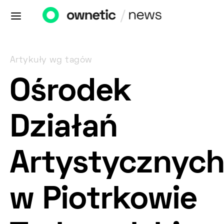
Artykuły wg tagów
Ośrodek
Działań
Artystycznyc
w Piotrkowie