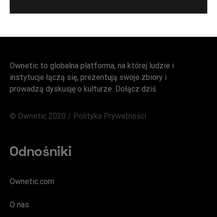
Ownetic to globalna platforma, na której ludzie i
instytucje łączą się, prezentują swoje zbiory i
prowadzą dyskusję o kulturze. Dołącz dziś.
© Ownetic 2020 /
Polityka Prywatności
Odnośniki
Ownetic.com
O nas