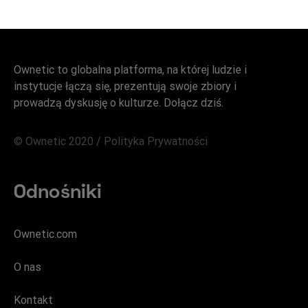
Ownetic to globalna platforma, na której ludzie i
instytucje łączą się, prezentują swoje zbiory i
prowadzą dyskusję o kulturze. Dołącz dziś.
© Ownetic 2020 /
Polityka Prywatności
Odnośniki
Ownetic.com
O nas
Kontakt