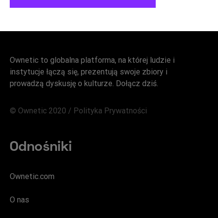
Ownetic to globalna platforma, na której ludzie i
instytucje łączą się, prezentują swoje zbiory i
prowadzą dyskusję o kulturze. Dołącz dziś.
© Ownetic 2020 /
Polityka Prywatności
Odnośniki
Ownetic.com
O nas