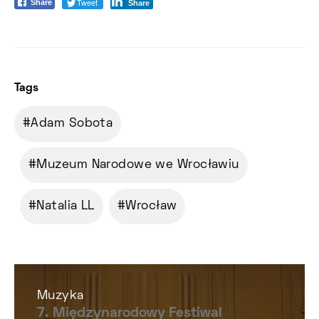
Tweet
Share
Share
Tags
Adam Sobota
Muzeum Narodowe we Wrocławiu
Natalia LL
Wrocław
Muzyka
7. Międzynarodowy Festiwal