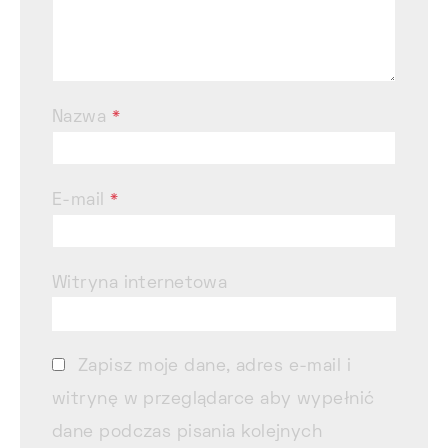
Nazwa
*
E-mail
*
Witryna internetowa
Zapisz moje dane, adres e-mail i
witrynę w przeglądarce aby wypełnić
dane podczas pisania kolejnych