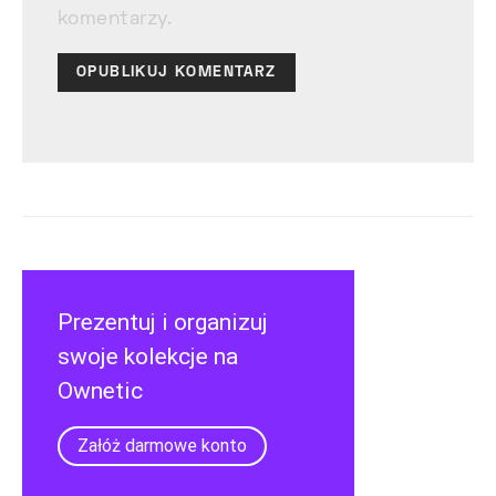
komentarzy.
Prezentuj i organizuj
swoje kolekcje na
Ownetic
Załóż darmowe konto