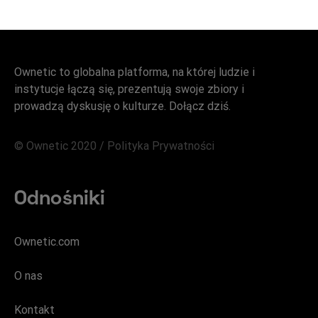
Ownetic to globalna platforma, na której ludzie i
instytucje łączą się, prezentują swoje zbiory i
prowadzą dyskusję o kulturze. Dołącz dziś.
© Ownetic 2020 /
Polityka Prywatności
Odnośniki
Ownetic.com
O nas
Kontakt