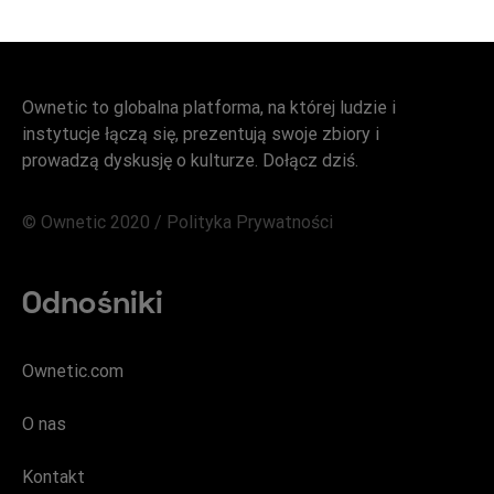
Ownetic to globalna platforma, na której ludzie i
instytucje łączą się, prezentują swoje zbiory i
prowadzą dyskusję o kulturze. Dołącz dziś.
© Ownetic 2020 /
Polityka Prywatności
Odnośniki
Ownetic.com
O nas
Kontakt