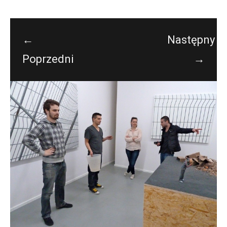
←
Następny
Poprzedni
→