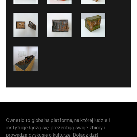
Ownetic to globalna platforma, na której ludzie i
instytucje łączą się, prezentują swoje zbiory i
prowadzą dyskusję o kulturze. Dołącz dziś.