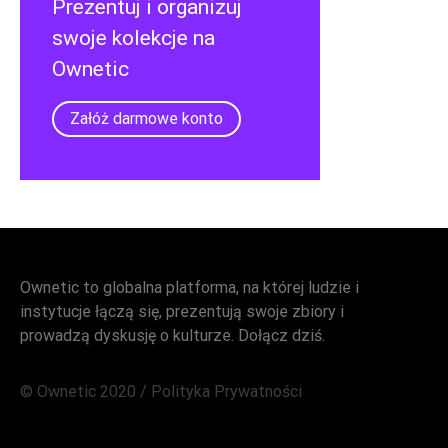
Prezentuj i organizuj
swoje kolekcje na
Ownetic
Załóż darmowe konto
Ownetic to globalna platforma, na której ludzie i
instytucje łączą się, prezentują swoje zbiory i
prowadzą dyskusję o kulturze. Dołącz dziś.
© Ownetic 2020 /
Polityka Prywatności