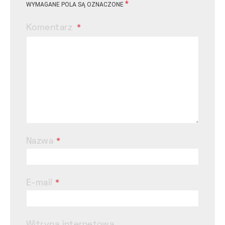
*
WYMAGANE POLA SĄ OZNACZONE
Komentarz
Nazwa
*
E-mail
*