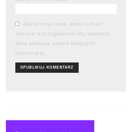
Witryna internetowa
Zapisz moje dane, adres e-mail i
witrynę w przeglądarce aby wypełnić
dane podczas pisania kolejnych
komentarzy.