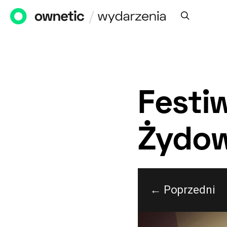
Festi
Żydow
← Poprzedni