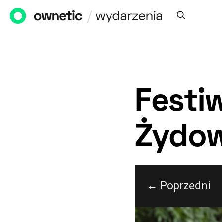
Festi
Żydow
← Poprzedni