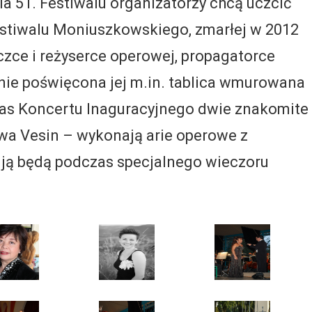
ia 51. Festiwalu organizatorzy chcą uczcić
estiwalu Moniuszkowskiego, zmarłej w 2012
aczce i reżyserce operowej, propagatorce
nie poświęcona jej m.in. tablica wmurowana
zas Koncertu Inaguracyjnego dwie znakomite
Ewa Vesin – wykonają arie operowe z
 ją będą podczas specjalnego wieczoru
.