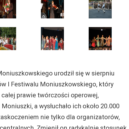
oniuszkowskiego urodził się w sierpniu
ów I Festiwalu Moniuszkowskiego, który
 całej prawie twórczości operowej,
 Moniuszki, a wysłuchało ich około 20.000
 zaskoczeniem nie tylko dla organizatorów,
 centralnych. Zmienił on radykalnie stosunek