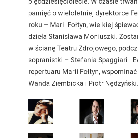
pięćdziesięciolecie. W czasie trwan
pamięć o wieloletniej dyrektorce F
roku – Marii Fołtyn, wielkiej śpiew
dzieła Stanisława Moniuszki. Zosta
w ścianę Teatru Zdrojowego, podc
sopranistki – Stefania Spaggiari i 
repertuaru Marii Fołtyn, wspominać
Wanda Ziembicka i Piotr Nędzyński