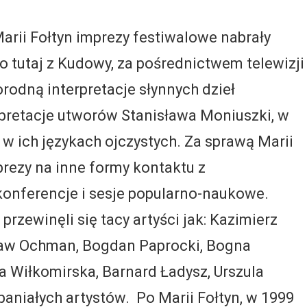
rii Fołtyn imprezy festiwalowe nabrały
To tutaj z Kudowy, za pośrednictwem telewizji
rodną interpretacje słynnych dzieł
erpretacje utworów Stanisława Moniuszki, w
w ich językach ojczystych. Za sprawą Marii
rezy na inne formy kontaktu z
 konferencje i sesje popularno-naukowe.
rzewinęli się tacy artyści jak: Kazimierz
ław Ochman, Bogdan Paprocki, Bogna
 Wiłkomirska, Barnard Ładysz, Urszula
paniałych artystów. Po Marii Fołtyn, w 1999