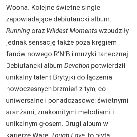
Woona. Kolejne świetne single
zapowiadające debiutancki album:
Running
oraz
Wildest Moments
wzbudziły
jednak sensację także poza kręgiem
fanów nowego R’N’B i muzyki tanecznej.
Debiutancki album
Devotion
potwierdził
unikalny talent Brytyjki do łączenia
nowoczesnych brzmień z tym, co
uniwersalne i ponadczasowe: świetnymi
aranżami, znakomitymi melodiami i
unikalnym głosem. Drugi album w
karierze Ware,
Tough Love
, to płyta