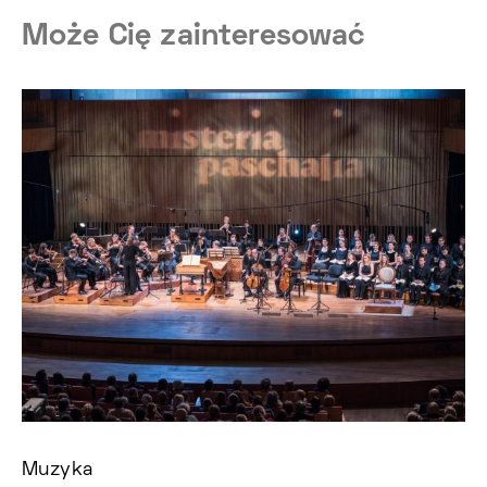
Może Cię zainteresować
Muzyka
M