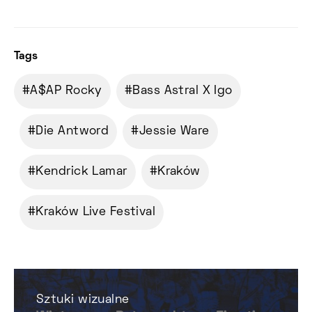
Tags
A$AP Rocky
Bass Astral X Igo
Die Antword
Jessie Ware
Kendrick Lamar
Kraków
Kraków Live Festival
Sztuki wizualne