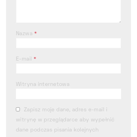
Nazwa
*
E-mail
*
Witryna internetowa
Zapisz moje dane, adres e-mail i
witrynę w przeglądarce aby wypełnić
dane podczas pisania kolejnych