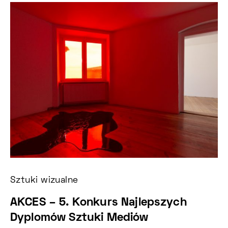
Sztuki wizualne
Sz
AKCES – 5. Konkurs Najlepszych
C
Dyplomów Sztuki Mediów
k