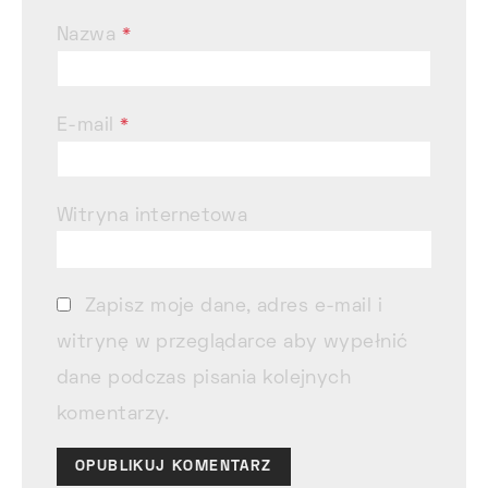
Nazwa
*
E-mail
*
Witryna internetowa
Zapisz moje dane, adres e-mail i
witrynę w przeglądarce aby wypełnić
dane podczas pisania kolejnych
komentarzy.