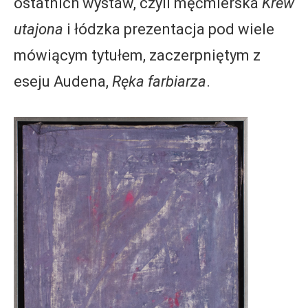
ostatnich wystaw, czyli męćmierska
Krew
utajona
i łódzka prezentacja pod wiele
mówiącym tytułem, zaczerpniętym z
eseju Audena,
Ręka farbiarza
.