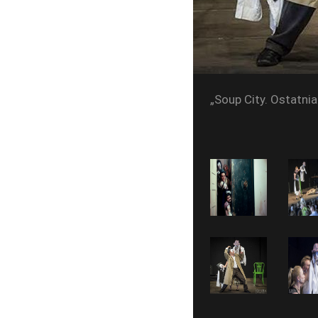
„Soup City. Ostatnia