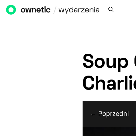
Soup 
Charl
← Poprzedni