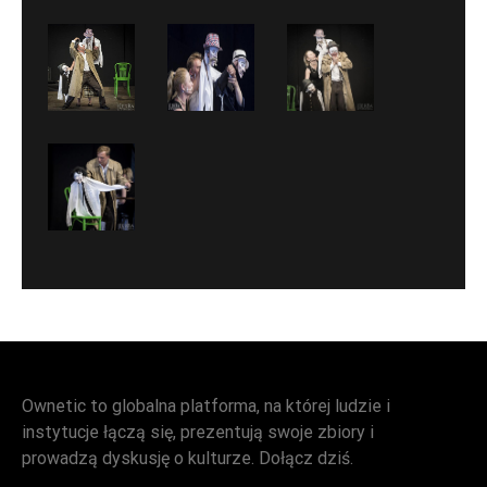
Ownetic to globalna platforma, na której ludzie i
instytucje łączą się, prezentują swoje zbiory i
prowadzą dyskusję o kulturze. Dołącz dziś.