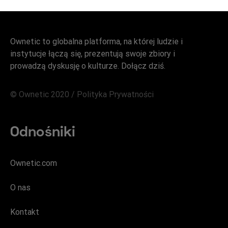
Ownetic to globalna platforma, na której ludzie i
instytucje łączą się, prezentują swoje zbiory i
prowadzą dyskusję o kulturze. Dołącz dziś.
© Ownetic 2020 /
Polityka Prywatności
Odnośniki
Ownetic.com
O nas
Kontakt