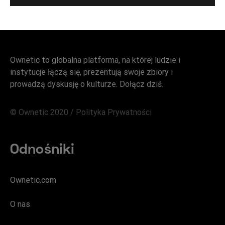
Ownetic to globalna platforma, na której ludzie i
instytucje łączą się, prezentują swoje zbiory i
prowadzą dyskusję o kulturze. Dołącz dziś.
© Ownetic 2020 /
Polityka Prywatności
Odnośniki
Ownetic.com
O nas