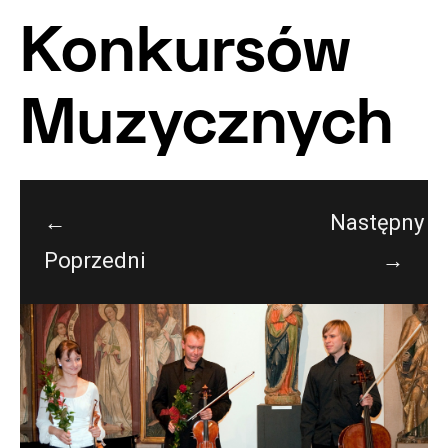
Konkursów
Muzycznych
←
Następny
Poprzedni
→