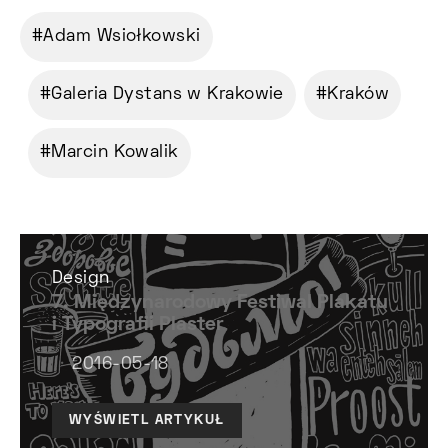
Adam Wsiołkowski
Galeria Dystans w Krakowie
Kraków
Marcin Kowalik
Design
7. Międzynarodowy Festiwal Plakatu
i Typografii Plaster
2016-05-18
WYŚWIETL ARTYKUŁ