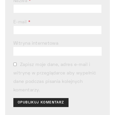
Nazwa
*
E-mail
*
Witryna internetowa
Zapisz moje dane, adres e-mail i
witrynę w przeglądarce aby wypełnić
dane podczas pisania kolejnych
komentarzy.