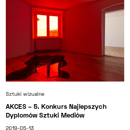
Sztuki wizualne
Sz
AKCES – 5. Konkurs Najlepszych
C
Dyplomów Sztuki Mediów
k
2019-05-13
2