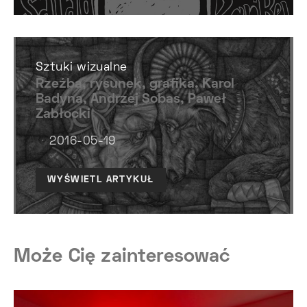
Sztuki wizualne
Rzeźba, rysunek, grafika. Karol
Badyna, Andrzej Sobas, Paweł
Zabłocki
2016-05-19
WYŚWIETL ARTYKUŁ
Może Cię zainteresować