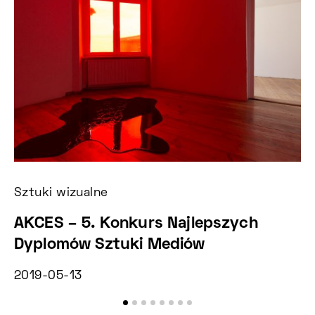
Sztuki wizualne
Sz
AKCES – 5. Konkurs Najlepszych
C
Dyplomów Sztuki Mediów
k
2019-05-13
2