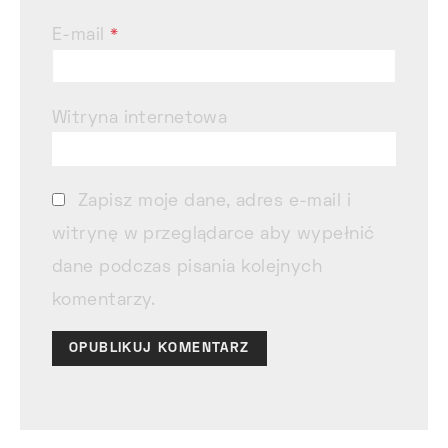
E-mail
*
Witryna internetowa
Zapisz moje dane, adres e-mail i
witrynę w przeglądarce aby wypełnić
dane podczas pisania kolejnych
komentarzy.