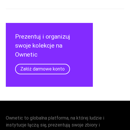
Prezentuj i organizuj
swoje kolekcje na
Ownetic
Załóż darmowe konto
Ownetic to globalna platforma, na której ludzie i
instytucje łączą się, prezentują swoje zbiory i