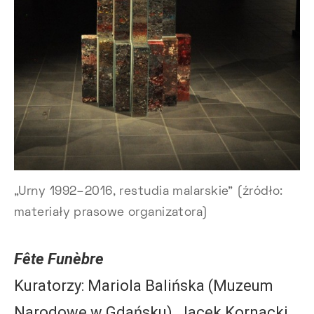
„Urny 1992–2016, restudia malarskie” (źródło:
materiały prasowe organizatora)
Fête Funèbre
Kuratorzy: Mariola Balińska (Muzeum
Narodowe w Gdańsku), Jacek Kornacki