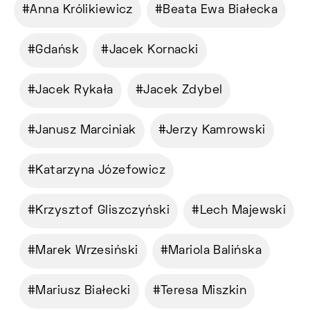
Anna Królikiewicz
Beata Ewa Białecka
Gdańsk
Jacek Kornacki
Jacek Rykała
Jacek Zdybel
Janusz Marciniak
Jerzy Kamrowski
Katarzyna Józefowicz
Krzysztof Gliszczyński
Lech Majewski
Marek Wrzesiński
Mariola Balińska
Mariusz Białecki
Teresa Miszkin