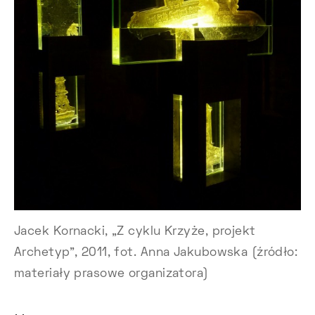
Jacek Kornacki, „Z cyklu Krzyże, projekt
Archetyp”, 2011, fot. Anna Jakubowska (źródło:
materiały prasowe organizatora)