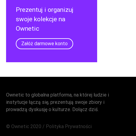
Prezentuj i organizuj
swoje kolekcje na
Ownetic
Załóż darmowe konto
Ownetic to globalna platforma, na której ludzie i
instytucje łączą się, prezentują swoje zbiory i
prowadzą dyskusję o kulturze. Dołącz dziś.
© Ownetic 2020 /
Polityka Prywatności