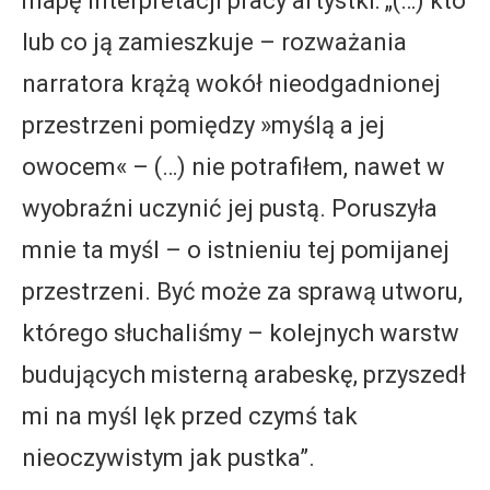
mapę interpretacji pracy artystki: „(…) kto
lub co ją zamieszkuje – rozważania
narratora krążą wokół nieodgadnionej
przestrzeni pomiędzy »myślą a jej
owocem« – (…) nie potrafiłem, nawet w
wyobraźni uczynić jej pustą. Poruszyła
mnie ta myśl – o istnieniu tej pomijanej
przestrzeni. Być może za sprawą utworu,
którego słuchaliśmy – kolejnych warstw
budujących misterną arabeskę, przyszedł
mi na myśl lęk przed czymś tak
nieoczywistym jak pustka”.