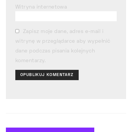
Witryna internetowa
Zapisz moje dane, adres e-mail i
witrynę w przeglądarce aby wypełnić
dane podczas pisania kolejnych
komentarzy.