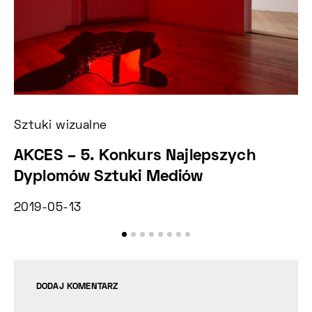
Sztuki wizualne
Sz
AKCES – 5. Konkurs Najlepszych
C
Dyplomów Sztuki Mediów
k
2019-05-13
2
DODAJ KOMENTARZ