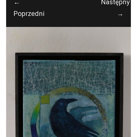
←
Następny
Poprzedni
→