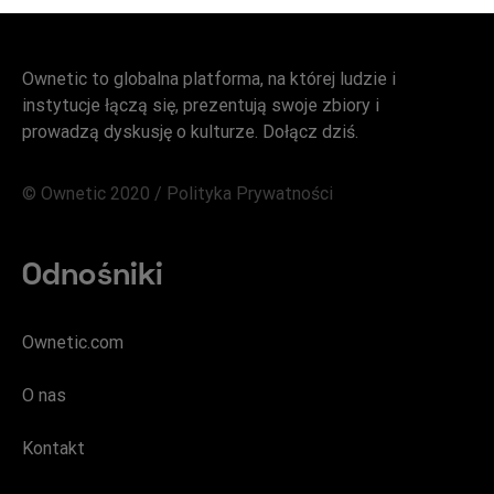
Ownetic to globalna platforma, na której ludzie i
instytucje łączą się, prezentują swoje zbiory i
prowadzą dyskusję o kulturze. Dołącz dziś.
© Ownetic 2020 /
Polityka Prywatności
Odnośniki
Ownetic.com
O nas
Kontakt