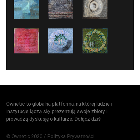
Ownetic to globalna platforma, na której ludzie i
instytucje łączą się, prezentują swoje zbiory i
prowadzą dyskusję o kulturze. Dołącz dziś.
© Ownetic 2020 /
Polityka Prywatności