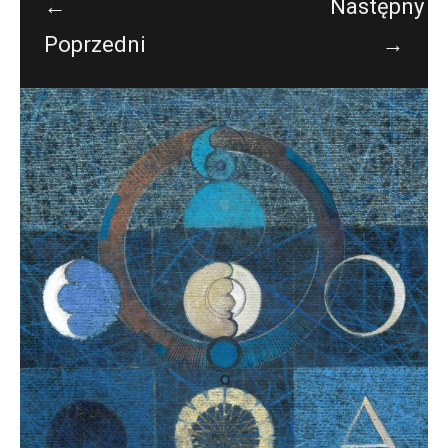
←
Następny
Poprzedni
→