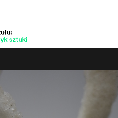
ułu:
zyk sztuki