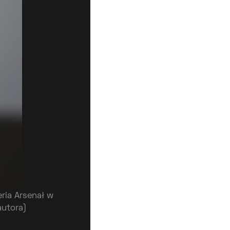
ria Arsenał w
autora)