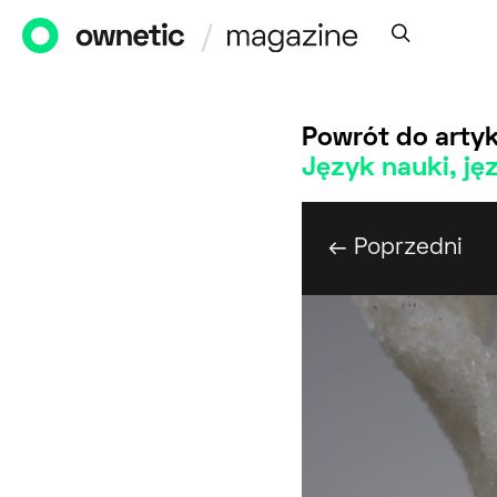
Powrót do artyk
Język nauki, ję
← Poprzedni