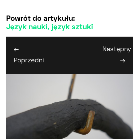
Powrót do artykułu:
Język nauki, język sztuki
←
Następny
Poprzedni
→