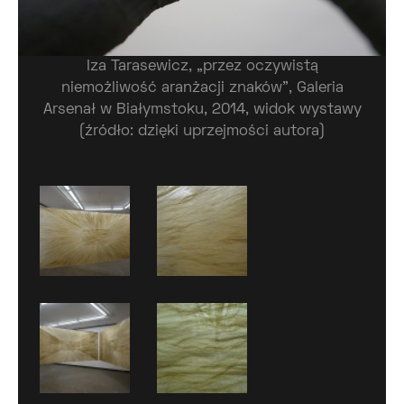
Iza Tarasewicz, „przez oczywistą
niemożliwość aranżacji znaków”, Galeria
Arsenał w Białymstoku, 2014, widok wystawy
(źródło: dzięki uprzejmości autora)