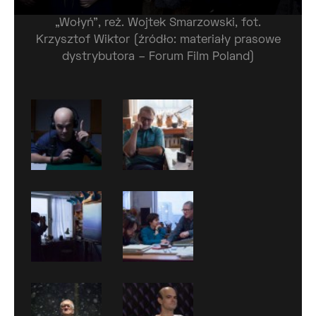
„Wołyń”, reż. Wojtek Smarzowski, fot.
Krzysztof Wiktor (źródło: materiały prasowe
dystrybutora – Forum Film Poland)