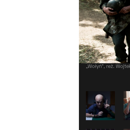
„Wołyń”, reż. Wojte