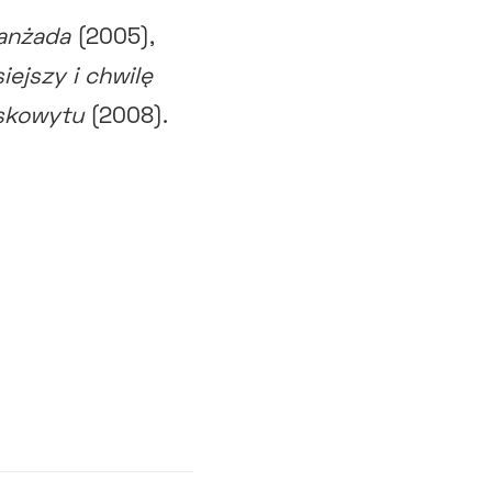
anżada
(2005),
iejszy i chwilę
 skowytu
(2008).