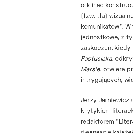
odcinać konstruo
(tzw. tła) wizualn
komunikatów”. W t
jednostkowe, z ty
zaskoczeń: kiedy
Pastusiaka
, odkry
Marsie
, otwiera 
intrygujących, wi
Jerzy Jarniewicz 
krytykiem literac
redaktorem “Liter
dwanaście książe