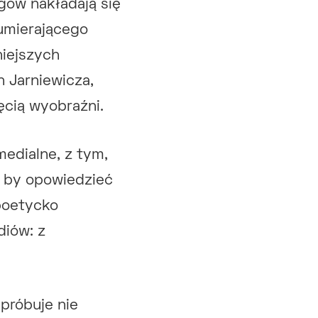
gów nakładają się
 umierającego
niejszych
 Jarniewicza,
ęcią wyobraźni.
medialne, z tym,
, by opowiedzieć
 poetycko
diów: z
 próbuje nie