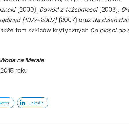
znaki
(2000),
Dowód z tożsamości
(2003),
Or
kądinąd (1977–2007)
(2007) oraz
Na dzień dzis
 także tom szkiców krytycznych
Od pieśni do
Woda na Marsie
 2015 roku
witter
LinkedIn