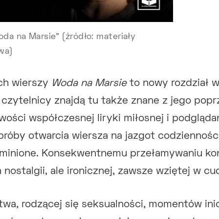
oda na Marsie” (źródło: materiały
wa)
ch wierszy
Woda na Marsie
to nowy rozdział w
 czytelnicy znajdą tu także znane z jego pop
ości współczesnej liryki miłosnej i podgląda
próby otwarcia wiersza na jazgot codzienności 
o minione. Konsekwentnemu przełamywaniu ko
nostalgii, ale ironicznej, zawsze wziętej w c
twa, rodzącej się seksualności, momentów inic