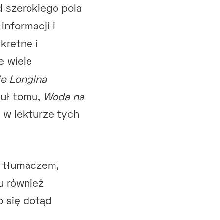
 szerokiego pola
informacji i
kretne i
e wiele
ie Longina
tuł tomu,
Woda na
 w lekturze tych
, tłumaczem,
u również
o się dotąd