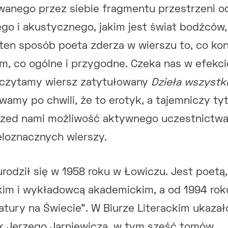
wanego przez siebie fragmentu przestrzeni od
ego i akustycznego, jakim jest świat bodźców, 
en sposób poeta zderza w wierszu to, co kon
m, co ogólne i przygodne. Czeka nas w efekci
 czytamy wiersz zatytułowany
Dzieła wszystk
wamy po chwili, że to erotyk, a tajemniczy ty
przed nami możliwość aktywnego uczestnictwa
eloznacznych wierszy.
urodził się w 1958 roku w Łowiczu. Jest poetą
kim i wykładowcą akademickim, a od 1994 rok
atury na Świecie”. W Biurze Literackim ukazał
k Jerzego Jarniewicza, w tym sześć tomów