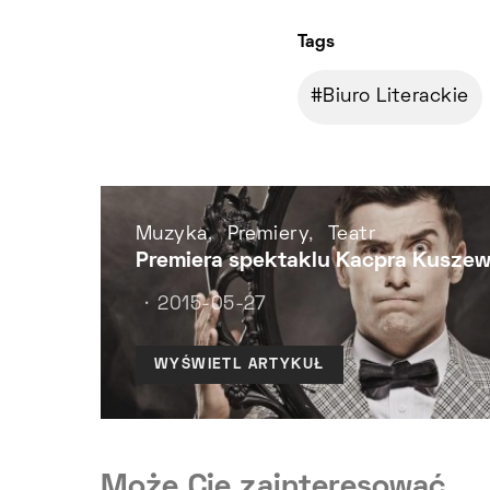
Tags
Biuro Literackie
Muzyka
Premiery
Teatr
Premiera spektaklu Kacpra Kusze
2015-05-27
WYŚWIETL ARTYKUŁ
Może Cię zainteresować