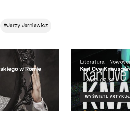
Jerzy Jarniewicz
Literatura
Nowośc
wskiego w Romie
Karl Ove Knausgår
2015-05-27
WYŚWIETL ARTYKU