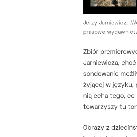
Jerzy Jarniewicz, „W
prasowe wydawnict
Zbiór premierowy
Jarniewicza, choć
sondowanie możliw
żyjącej w języku, 
nią echa tego, c
towarzyszy tu ton 
Obrazy z dziecińs