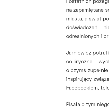
i ostatnich pożeg
na zapamiętane sc
miasta, a świat p
doświadczeń – ni
odrealnionych i p
Jarniewicz potraf
co liryczne – wyc
o czymś zupełnie 
inspirujący zwią
Facebookiem, tele
Pisała o tym nieg