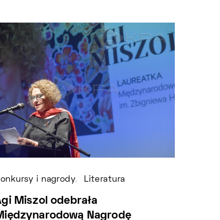
onkursy i nagrody
Literatura
Literat
Agi Miszol odebrała
Beksi
Międzynarodową Nagrodę