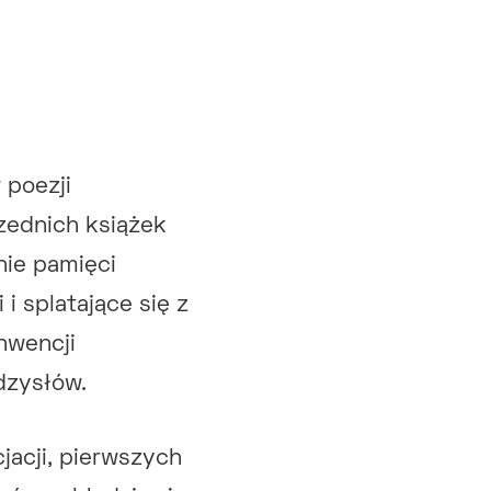
 poezji
rzednich książek
nie pamięci
i splatające się z
nwencji
udzysłów.
jacji, pierwszych