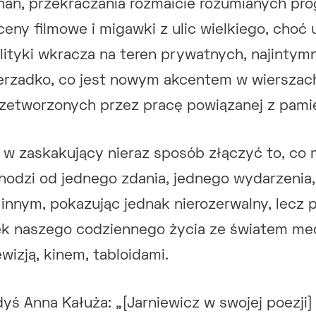
nań, przekraczania rozmaicie rozumianych pro
eny filmowe i migawki z ulic wielkiego, choć
olityki wkracza na teren prywatnych, najintym
erzadko, co jest nowym akcentem w wierszach
rzetworzonych przez pracę powiązanej z pami
i w zaskakujący nieraz sposób złączyć to, co 
hodzi od jednego zdania, jednego wydarzenia
innym, pokazując jednak nierozerwalny, lecz
zek naszego codziennego życia ze światem me
wizją, kinem, tabloidami.
dyś Anna Kałuża: „[Jarniewicz w swojej poezji]