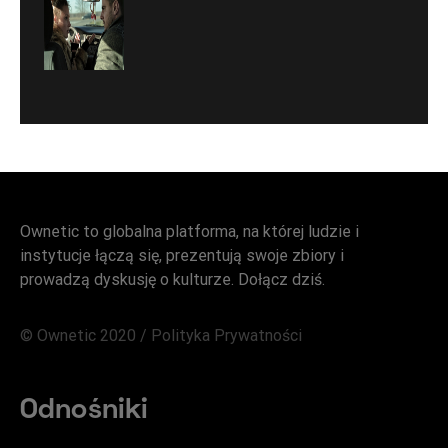
Ownetic to globalna platforma, na której ludzie i
instytucje łączą się, prezentują swoje zbiory i
prowadzą dyskusję o kulturze. Dołącz dziś.
© Ownetic 2020 /
Polityka Prywatności
Odnośniki