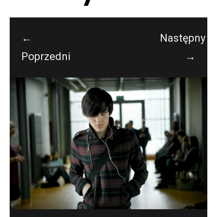
←
Następny
Poprzedni
→