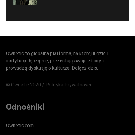
Ownetic to globalna platforma, na której ludzie i
instytucje łączą się, prezentują swoje zbiory i
prowadzą dyskusję o kulturze. Dołącz dziś.
© Ownetic 2020 /
Polityka Prywatności
Odnośniki
Ownetic.com