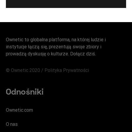
Ownetic to globalna platforma, na której ludzie i
instytucje łączą się, prezentują swoje zbiory i
prowadzą dyskusję o kulturze. Dołącz dziś.
© Ownetic 2020 /
Polityka Prywatności
Odnośniki
Ownetic.com
O nas