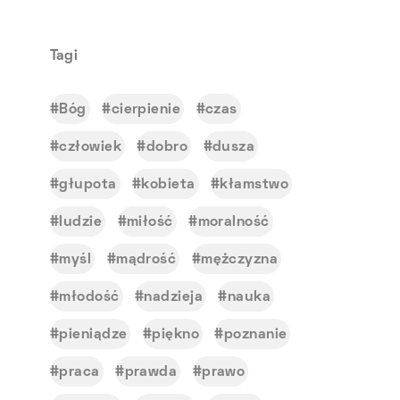
Tagi
Bóg
cierpienie
czas
człowiek
dobro
dusza
głupota
kobieta
kłamstwo
ludzie
miłość
moralność
myśl
mądrość
mężczyzna
młodość
nadzieja
nauka
pieniądze
piękno
poznanie
praca
prawda
prawo