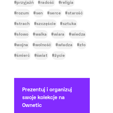
przyjaźń
radość
religia
rozum
sen
serce
starość
strach
szczęście
sztuka
słowo
walka
wiara
wiedza
wojna
wolność
władza
zło
śmierć
świat
życie
Prezentuj i organizuj
swoje kolekcje na
Ownetic