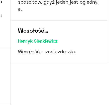
o
sposobów, gdyż jeden jest oględny,
a…
i
Wesołość…
Henryk Sienkiewicz
Wesołość – znak zdrowia.