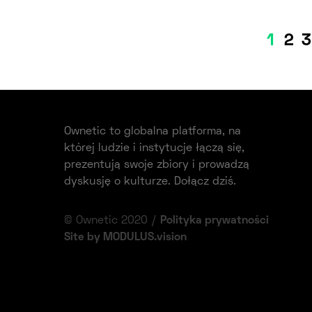
1
2
3
Ownetic to globalna platforma, na
której ludzie i instytucje łączą się,
prezentują swoje zbiory i prowadzą
dyskusję o kulturze. Dołącz dziś.
© Ownetic 2020 /
Polityka prywatności
Site by MODULUS.vision