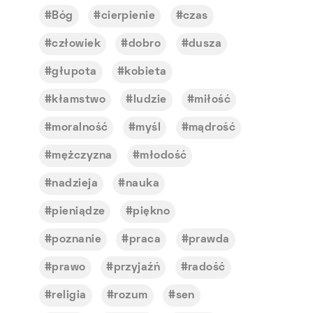
Bóg
cierpienie
czas
człowiek
dobro
dusza
głupota
kobieta
kłamstwo
ludzie
miłość
moralność
myśl
mądrość
mężczyzna
młodość
nadzieja
nauka
pieniądze
piękno
poznanie
praca
prawda
prawo
przyjaźń
radość
religia
rozum
sen