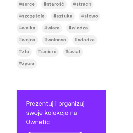
serce
starość
strach
szczęście
sztuka
słowo
walka
wiara
wiedza
wojna
wolność
władza
zło
śmierć
świat
życie
Prezentuj i organizuj
swoje kolekcje na
Ownetic