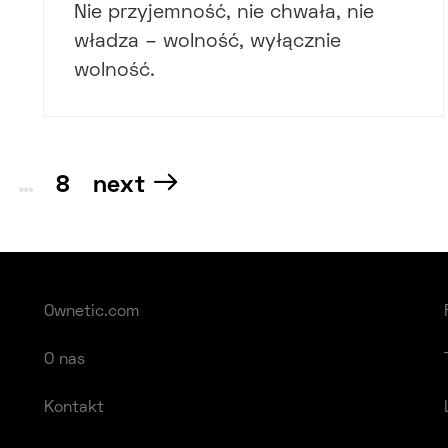
Nie przyjemność, nie chwała, nie
władza – wolność, wyłącznie
wolność.
Nawigacja
…
8
next
po
wpisach
Ownetic.com
O nas
Kontakt