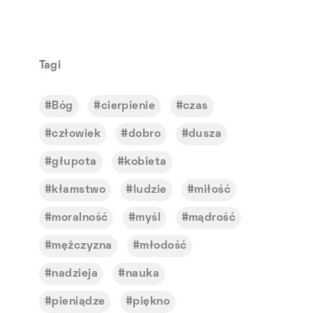
Tagi
Bóg
cierpienie
czas
człowiek
dobro
dusza
głupota
kobieta
kłamstwo
ludzie
miłość
moralność
myśl
mądrość
mężczyzna
młodość
nadzieja
nauka
pieniądze
piękno