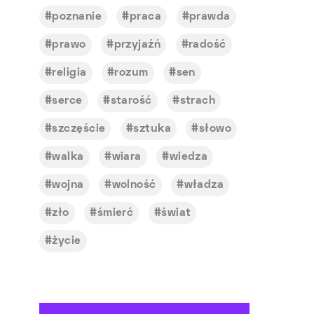
poznanie
praca
prawda
prawo
przyjaźń
radość
religia
rozum
sen
serce
starość
strach
szczęście
sztuka
słowo
walka
wiara
wiedza
wojna
wolność
władza
zło
śmierć
świat
życie