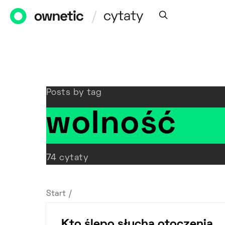
Posts by tag
wolność
74 cytaty
Start
/
Kto ślepo słucha otoczenia…