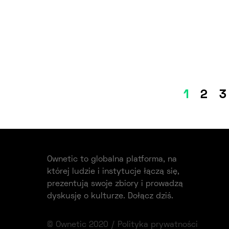
1
2
3
Ownetic to globalna platforma, na
której ludzie i instytucje łączą się,
prezentują swoje zbiory i prowadzą
dyskusję o kulturze. Dołącz dziś.
© Ownetic 2020 /
Polityka prywatności