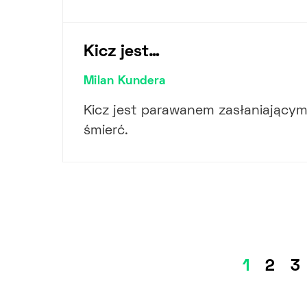
Kicz jest…
Milan Kundera
Kicz jest parawanem zasłaniający
śmierć.
1
2
3