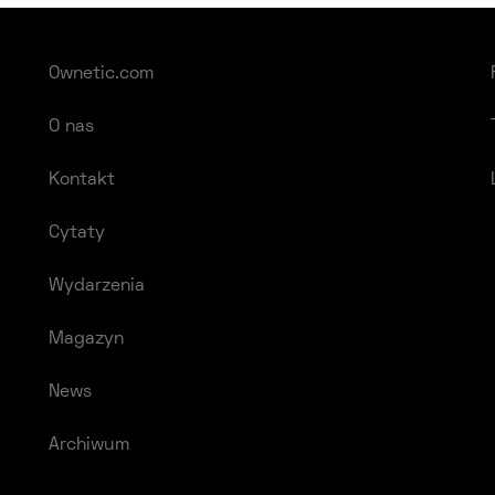
wpisach
Ownetic.com
O nas
Kontakt
Cytaty
Wydarzenia
Magazyn
News
Archiwum