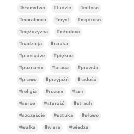
kłamstwo
ludzie
miłość
moralność
myśl
mądrość
mężczyzna
młodość
nadzieja
nauka
pieniądze
piękno
poznanie
praca
prawda
prawo
przyjaźń
radość
religia
rozum
sen
serce
starość
strach
szczęście
sztuka
słowo
walka
wiara
wiedza