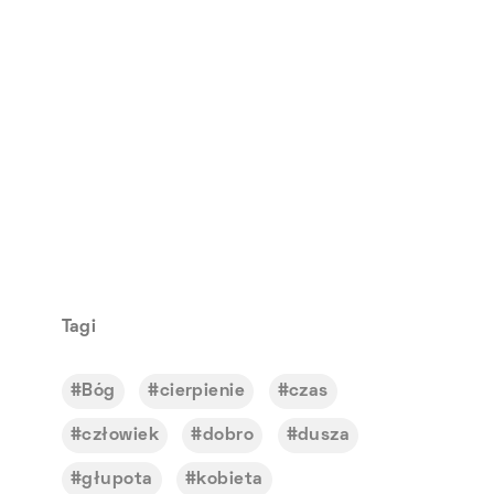
Tagi
Bóg
cierpienie
czas
człowiek
dobro
dusza
głupota
kobieta