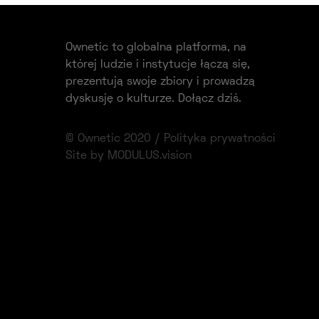
Ownetic to globalna platforma, na
której ludzie i instytucje łączą się,
prezentują swoje zbiory i prowadzą
dyskusję o kulturze. Dołącz dziś.
© Ownetic 2020 /
Polityka prywatności
Site by MODULUS.vision