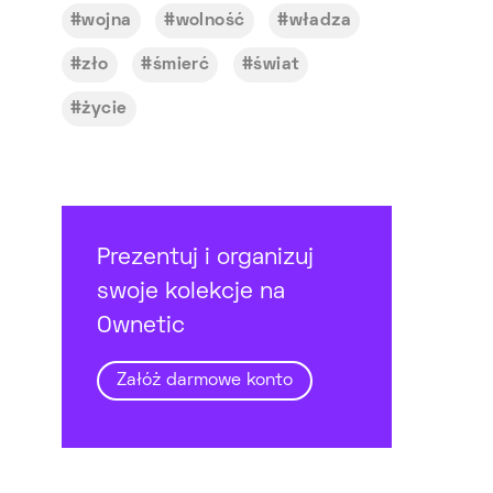
wojna
wolność
władza
zło
śmierć
świat
życie
Prezentuj i organizuj
swoje kolekcje na
Ownetic
Załóż darmowe konto