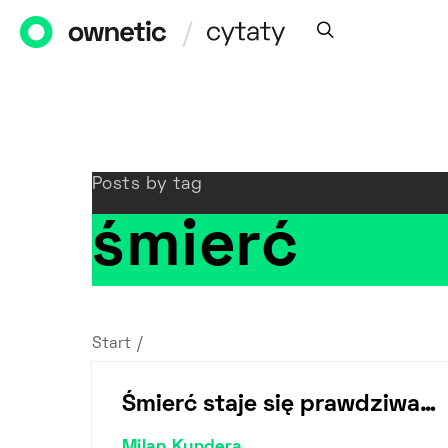
Posts by tag
śmierć
Start
/
Śmierć staje się prawdziwa…