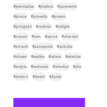
pieniądze
piękno
poznanie
praca
prawda
prawo
przyjaźń
radość
religia
rozum
sen
serce
starość
strach
szczęście
sztuka
słowo
walka
wiara
wiedza
wojna
wolność
władza
zło
śmierć
świat
życie