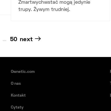
Zmartwychwstać mogą jedynie
trupy. Żywym trudniej.
Nawigacja
…
50
next
po
wpisach
Ownetic.com
O nas
Kontakt
Cytaty