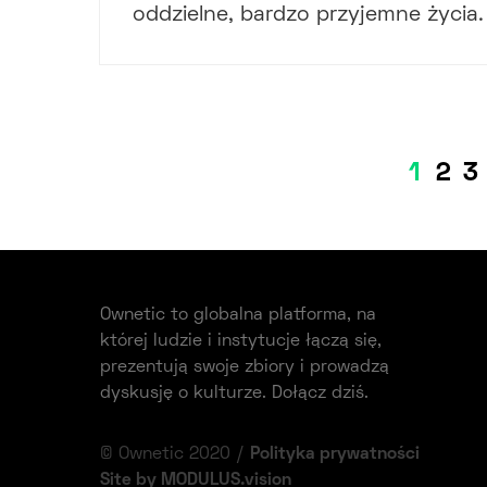
oddzielne, bardzo przyjemne życia.
1
2
3
Ownetic to globalna platforma, na
której ludzie i instytucje łączą się,
prezentują swoje zbiory i prowadzą
dyskusję o kulturze. Dołącz dziś.
© Ownetic 2020 /
Polityka prywatności
Site by MODULUS.vision