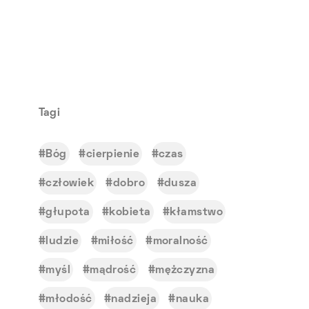
Tagi
Bóg
cierpienie
czas
człowiek
dobro
dusza
głupota
kobieta
kłamstwo
ludzie
miłość
moralność
myśl
mądrość
mężczyzna
młodość
nadzieja
nauka