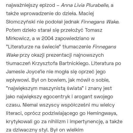
najważniejszy epizod –
Anna Livia Plurabelle
, a
także wprowadzenie do dzieła. Maciej
Słomczyński nie podołał jednak
Finnegans Wake
.
Potem dzieło starał się przełożyć Tomasz
Mirkowicz, a w 2004 zapowiedziano w
"Literaturze na świecie" tłumaczenie
Finnegans
Wake
przy okazji prezentacji najnowszych
tłumaczeń Krzysztofa Bartnickiego. Literatura po
Jamesie Joyce'ie nie mogła się oprzeć jego
wpływowi. Był on bowiem, jak mówił o sobie,
"największym maszynistą świata" i znany jest
jako największy egocentryk i arogant swojego
czasu. Niemal wszyscy współcześni mu wielcy
literaci, oprócz podziwiającego go Hemingwaya,
krytykowali go za nihilizm i impertynencję, a także
za dziwaczny styl. Był on wielkim