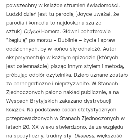
powszechny w książce strumień świadomości.
Ludzki dzień jest tu parodią (Joyce uważał, że
parodia i komedia to najdoskonalsza ze
sztuk)
Odysei
Homera. Główni bohaterowie
"żeglują" po morzu – Dublinie – życia i spraw
codziennych, by w końcu się odnaleźć. Autor
eksperymentuje w każdym epizodzie (których
jest osiemnaście) pisząc innym stylem i metodą,
próbując odbiór czytelnika. Dzieło uznane zostało
za pornograficzne i nieprzyzwoite. W Stanach
Zjednoczonych palono nakład publicznie, a na
Wyspach Brytyjskich zakazano dystrybucji
książek. Na podstawie badań statystycznych
przeprowadzonych w Stanach Zjednoczonych w
latach 20. XX wieku stwierdzono, że ze względu
na specyficzny, trudny styl
Ulissesa
, większość