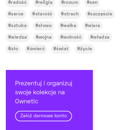
radość
religia
rozum
sen
serce
starość
strach
szczęście
sztuka
słowo
walka
wiara
wiedza
wojna
wolność
władza
zło
śmierć
świat
życie
Prezentuj i organizuj
swoje kolekcje na
Ownetic
Załóż darmowe konto