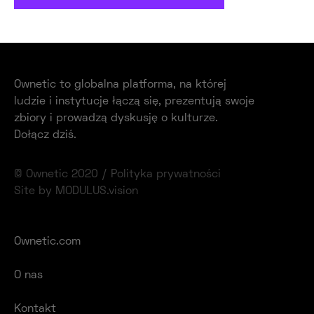
Ownetic to globalna platforma, na której
ludzie i instytucje łączą się, prezentują swoje
zbiory i prowadzą dyskusję o kulturze.
Dołącz dziś.
© Ownetic 2020 /
Polityka prywatności
Site by MODULUS.vision
Ownetic.com
O nas
Kontakt