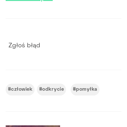
Zgłoś błąd
człowiek
odkrycie
pomyłka