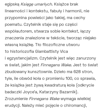
egipską
Księgę umarłych
. Książce brak
linearności i kontekstu, fabuły i harmonii, nie
przypomina powieści jako takiej, ma cechy
poematu. Czytelnik staje się po części
współautorem, stwarza sobie kontekst, łączy
znaczenia znalezione w tekście, tworząc niejako
własną książkę. Tło filozoficzne utworu
to historiozofia Giambattisty Vica
i egzystencjalizm. Czytelnik jest więc zanurzony
w świat, jakim jest
Finnegans Wake
. Jest to świat
zbudowany kunsztownie. Dzieło ma 628 stron,
tyle, ile obwód koła o promieniu 100, co sprawia,
że książka jest żywą kwadraturą koła (odkrycie
badaczki Joyce'a, Katarzyny Bazarnik).
Zrozumienie
Finnegans Wake
wymaga wielkiej
erudycji. Należy mieć pojęcie o chiromancji,