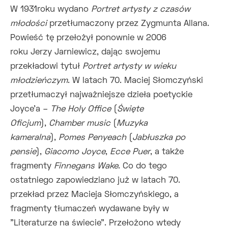
W 1931roku wydano
Portret artysty z czasów
młodości
przetłumaczony przez Zygmunta Allana.
Powieść tę przełożył ponownie w 2006
roku Jerzy Jarniewicz, dając swojemu
przekładowi tytuł
Portret artysty w wieku
młodzieńczym
. W latach 70. Maciej Słomczyński
przetłumaczył najważniejsze dzieła poetyckie
Joyce'a –
The Holy Office
(
Święte
Oficjum
),
Chamber music
(
Muzyka
kameralna
),
Pomes Penyeach
(
Jabłuszka po
pensie
),
Giacomo Joyce
,
Ecce Puer
, a także
fragmenty
Finnegans Wake
. Co do tego
ostatniego zapowiedziano już w latach 70.
przekład przez Macieja Słomczyńskiego, a
fragmenty tłumaczeń wydawane były w
"Literaturze na świecie". Przełożono wtedy