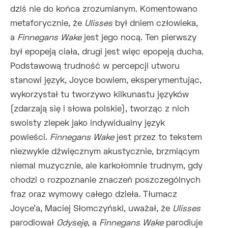
dziś nie do końca zrozumianym. Komentowano
metaforycznie, że
Ulisses
był dniem człowieka,
a
Finnegans Wake
jest jego nocą. Ten pierwszy
był epopeją ciała, drugi jest więc epopeją ducha.
Podstawową trudność w percepcji utworu
stanowi język, Joyce bowiem, eksperymentując,
wykorzystał tu tworzywo kilkunastu języków
(zdarzają się i słowa polskie), tworząc z nich
swoisty zlepek jako indywidualny język
powieści.
Finnegans Wake
jest przez to tekstem
niezwykle dźwięcznym akustycznie, brzmiącym
niemal muzycznie, ale karkołomnie trudnym, gdy
chodzi o rozpoznanie znaczeń poszczególnych
fraz oraz wymowy całego dzieła. Tłumacz
Joyce'a, Maciej Słomczyński, uważał, że
Ulisses
parodiował
Odyseję
, a
Finnegans Wake
parodiuje