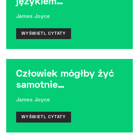
językiem…
James Joyce
WYŚWIETL CYTATY
Człowiek mógłby żyć
samotnie…
James Joyce
WYŚWIETL CYTATY