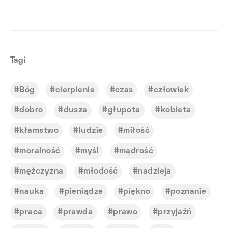
Tagi
Bóg
cierpienie
czas
człowiek
dobro
dusza
głupota
kobieta
kłamstwo
ludzie
miłość
moralność
myśl
mądrość
mężczyzna
młodość
nadzieja
nauka
pieniądze
piękno
poznanie
praca
prawda
prawo
przyjaźń