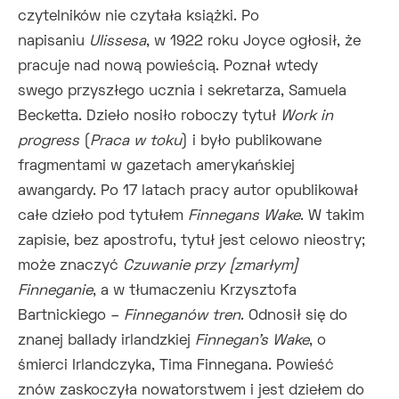
czytelników nie czytała książki. Po
napisaniu
Ulissesa
, w 1922 roku Joyce ogłosił, że
pracuje nad nową powieścią. Poznał wtedy
swego przyszłego ucznia i sekretarza, Samuela
Becketta. Dzieło nosiło roboczy tytuł
Work in
progress
(
Praca w toku
) i było publikowane
fragmentami w gazetach amerykańskiej
awangardy. Po 17 latach pracy autor opublikował
całe dzieło pod tytułem
Finnegans Wake
. W takim
zapisie, bez apostrofu, tytuł jest celowo nieostry;
może znaczyć
Czuwanie przy [zmarłym]
Finneganie
, a w tłumaczeniu Krzysztofa
Bartnickiego –
Finneganów tren
. Odnosił się do
znanej ballady irlandzkiej
Finnegan's Wake
, o
śmierci Irlandczyka, Tima Finnegana. Powieść
znów zaskoczyła nowatorstwem i jest dziełem do