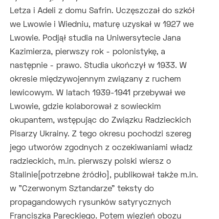
Letza i Adeli z domu Safrin. Uczęszczał do szkół
we Lwowie i Wiedniu, maturę uzyskał w 1927 we
Lwowie. Podjął studia na Uniwersytecie Jana
Kazimierza, pierwszy rok - polonistykę, a
następnie - prawo. Studia ukończył w 1933. W
okresie międzywojennym związany z ruchem
lewicowym. W latach 1939-1941 przebywał we
Lwowie, gdzie kolaborował z sowieckim
okupantem, wstępując do Związku Radzieckich
Pisarzy Ukrainy. Z tego okresu pochodzi szereg
jego utworów zgodnych z oczekiwaniami władz
radzieckich, m.in. pierwszy polski wiersz o
Stalinie[potrzebne źródło], publikował także m.in.
w "Czerwonym Sztandarze" teksty do
propagandowych rysunków satyrycznych
Franciszka Pareckiego. Potem więzień obozu