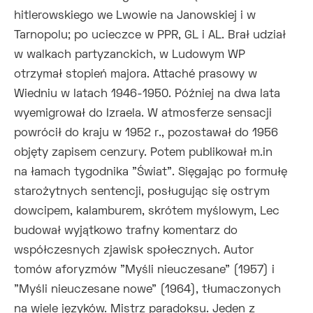
hitlerowskiego we Lwowie na Janowskiej i w
Tarnopolu; po ucieczce w PPR, GL i AL. Brał udział
w walkach partyzanckich, w Ludowym WP
otrzymał stopień majora. Attaché prasowy w
Wiedniu w latach 1946-1950. Później na dwa lata
wyemigrował do Izraela. W atmosferze sensacji
powrócił do kraju w 1952 r., pozostawał do 1956
objęty zapisem cenzury. Potem publikował m.in
na łamach tygodnika "Świat". Sięgając po formułę
starożytnych sentencji, posługując się ostrym
dowcipem, kalamburem, skrótem myślowym, Lec
budował wyjątkowo trafny komentarz do
współczesnych zjawisk społecznych. Autor
tomów aforyzmów "Myśli nieuczesane" (1957) i
"Myśli nieuczesane nowe" (1964), tłumaczonych
na wiele języków. Mistrz paradoksu. Jeden z