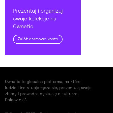
Prezentuj i organizuj
swoje kolekcje na
Ownetic
Załóż darmowe konto
Ownetic to globalna platforma, na której
ludzie i instytucje łączą się, prezentują swoje
zbiory i prowadzą dyskusję o kulturze.
Dołącz dziś.