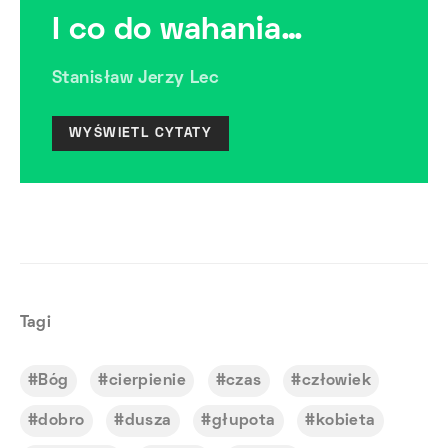
I co do wahania…
Stanisław Jerzy Lec
WYŚWIETL CYTATY
Tagi
Bóg
cierpienie
czas
człowiek
dobro
dusza
głupota
kobieta