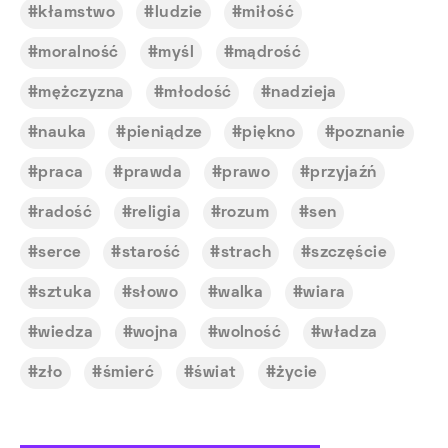
kłamstwo
ludzie
miłość
moralność
myśl
mądrość
mężczyzna
młodość
nadzieja
nauka
pieniądze
piękno
poznanie
praca
prawda
prawo
przyjaźń
radość
religia
rozum
sen
serce
starość
strach
szczęście
sztuka
słowo
walka
wiara
wiedza
wojna
wolność
władza
zło
śmierć
świat
życie