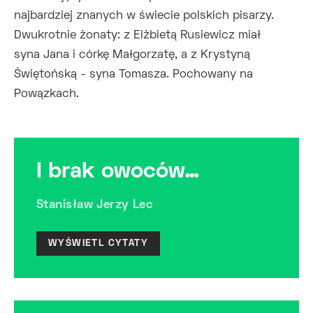
najbardziej znanych w świecie polskich pisarzy.
Dwukrotnie żonaty: z Elżbietą Rusiewicz miał
syna Jana i córkę Małgorzatę, a z Krystyną
Świętońską - syna Tomasza. Pochowany na
Powązkach.
I brak owoców…
Stanisław Jerzy Lec
WYŚWIETL CYTATY