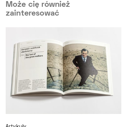
Może cię również
zainteresować
Artykuły
Ar