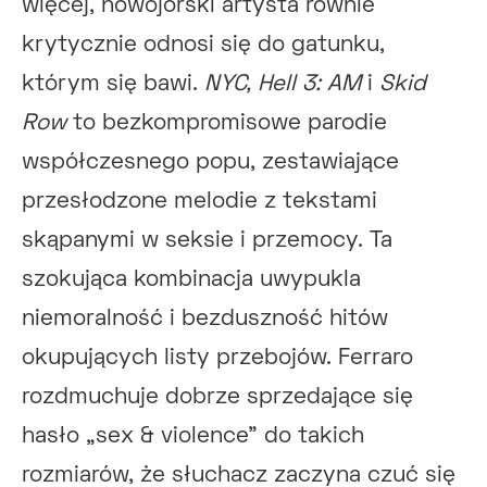
więcej, nowojorski artysta równie
krytycznie odnosi się do gatunku,
którym się bawi.
NYC, Hell 3: AM
i
Skid
Row
to bezkompromisowe parodie
współczesnego popu, zestawiające
przesłodzone melodie z tekstami
skąpanymi w seksie i przemocy. Ta
szokująca kombinacja uwypukla
niemoralność i bezduszność hitów
okupujących listy przebojów. Ferraro
rozdmuchuje dobrze sprzedające się
hasło „sex & violence” do takich
rozmiarów, że słuchacz zaczyna czuć się