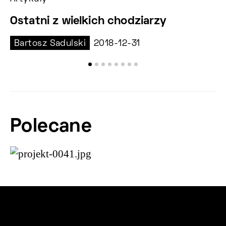
Ostatni z wielkich chodziarzy
K
Bartosz Sadulski
2018-12-31
M
Polecane