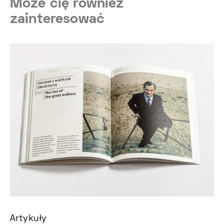
Może cię również
zainteresować
Artykuły
Ar