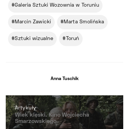
Galeria Sztuki Wozownia w Toruniu
Marcin Zawicki
Marta Smolińska
Sztuki wizualne
Toruń
Anna Tuschik
Artykuły
Wiek klęski. Kino Wojciecha
Smarzowskiego