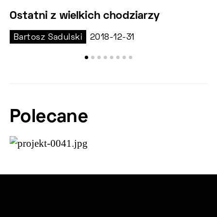
Ostatni z wielkich chodziarzy
K
Bartosz Sadulski
2018-12-31
M
Polecane