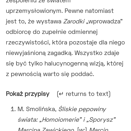
zespoleniu ze światem
uprzemysłowionym. Pewne natomiast
jest to, że wystawa
Zarodki
„wprowadza”
odbiorcę do zupełnie odmiennej
rzeczywistości, która pozostaje dla niego
niewyjaśnioną zagadką. Wszystko zdaje
się być tylko halucynogenną wizją, której
z pewnością warto się poddać.
Pokaż przypisy
(↵ returns to text)
M. Smolińska,
Śliskie pępowiny
świata: „Homoiomerie” i „Sporysz”
Marcina Zawickiego
, [w:]
Marcin