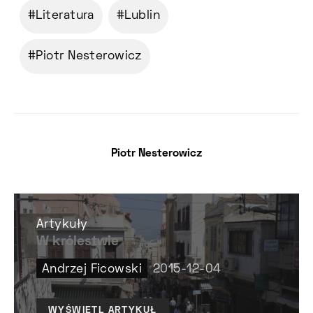
Literatura
Lublin
Piotr Nesterowicz
Piotr Nesterowicz
Artykuły
W królestwie
Andrzej Ficowski
2015-12-04
WYŚWIETL ARTYKUŁ