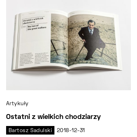
Artykuły
Ar
Ostatni z wielkich chodziarzy
K
Bartosz Sadulski
2018-12-31
M