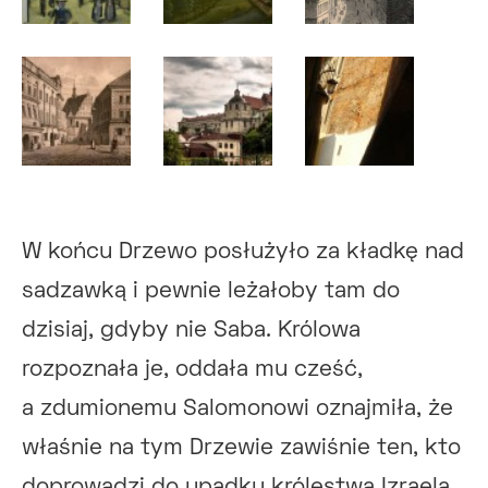
W końcu Drzewo posłużyło za kładkę nad
sadzawką i pewnie leżałoby tam do
dzisiaj, gdyby nie Saba. Królowa
rozpoznała je, oddała mu cześć,
a zdumionemu Salomonowi oznajmiła, że
właśnie na tym Drzewie zawiśnie ten, kto
doprowadzi do upadku królestwa Izraela.