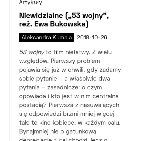
Artykuły
Niewidzialne („53 wojny”,
reż. Ewa Bukowska)
Aleksandra Kumala
2018-10-26
53 wojny
to film niełatwy. Z wielu
względów. Pierwszy problem
pojawia się już w chwili, gdy zadamy
sobie pytanie – a właściwie dwa
pytania – zasadnicze: o czym
opowiada i kto jest w nim centralną
postacią? Pierwsza z nasuwających
się odpowiedzi brzmi mniej więcej
tak: to kino kobiece, w każdym calu.
Bynajmniej nie o gatunkową
deprecjację tutaj chodzi, lecz o