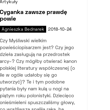
Artykuły
Cyganka zawsze prawdę
powie
Agnieszka Bednarek
2018-10-24
Czy Myśliwski wielkim
powieściopisarzem jest? Czy jego
dzieła zasługują na przedrostek
arcy–? Czy mógłby otwierać kanon
polskiej literatury współczesnej (o
ile w ogóle udałoby się go
utworzyć)? Te i tym podobne
pytania były nam kulą u nogi na
piątym roku polonistyki. Dziecięco
onieśmieleni spuszczaliśmy głowy,
co wrażliwsza spaliła raka, ba,