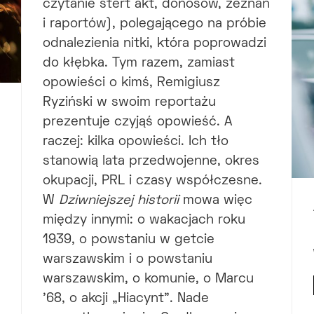
czytanie stert akt, donosów, zeznań
i raportów), polegającego na próbie
odnalezienia nitki, która poprowadzi
do kłębka. Tym razem, zamiast
opowieści o kimś, Remigiusz
Ryziński w swoim reportażu
prezentuje czyjąś opowieść. A
raczej: kilka opowieści. Ich tło
stanowią lata przedwojenne, okres
okupacji, PRL i czasy współczesne.
W
Dziwniejszej historii
mowa więc
między innymi: o wakacjach roku
1939, o powstaniu w getcie
warszawskim i o powstaniu
warszawskim, o komunie, o Marcu
’68, o akcji „Hiacynt”. Nade