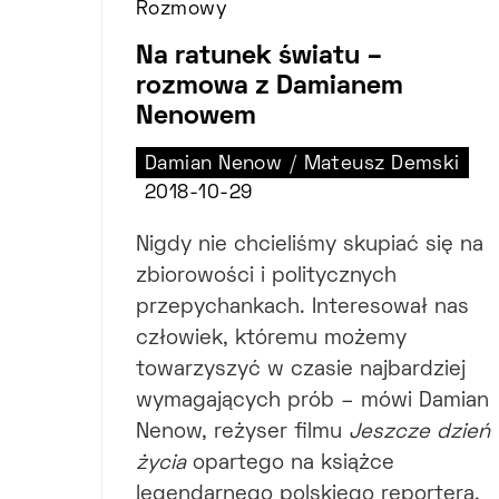
Rozmowy
Na ratunek światu –
rozmowa z Damianem
Nenowem
Damian Nenow
/
Mateusz Demski
2018-10-29
Nigdy nie chcieliśmy skupiać się na
zbiorowości i politycznych
przepychankach. Interesował nas
człowiek, któremu możemy
towarzyszyć w czasie najbardziej
wymagających prób – mówi Damian
Nenow, reżyser filmu
Jeszcze dzień
życia
opartego na książce
legendarnego polskiego reportera,