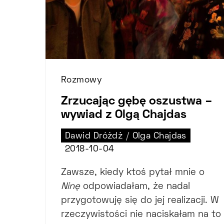
Rozmowy
Zrzucając gębę oszustwa –
wywiad z Olgą Chajdas
Dawid Dróżdż
/
Olga Chajdas
2018-10-04
Zawsze, kiedy ktoś pytał mnie o
Ninę
odpowiadałam, że nadal
przygotowuję się do jej realizacji. W
rzeczywistości nie naciskałam na to